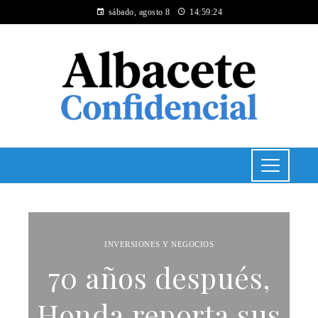
sábado, agosto 8
14:59:25
INVERSIONES Y NEGOCIOS
70 años después,
Honda reporta sus