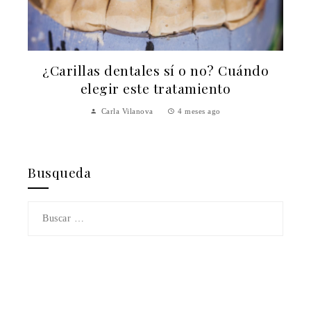
o? Cuándo
Todo sobre implantes dentales: m
nto
realidades explicados
ago
Carla Vilanova
4 meses ago
Busqueda
Buscar: