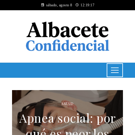
sábado, agosto 8
12:19:18
SALUD
Apnea social: por
qué es peor los