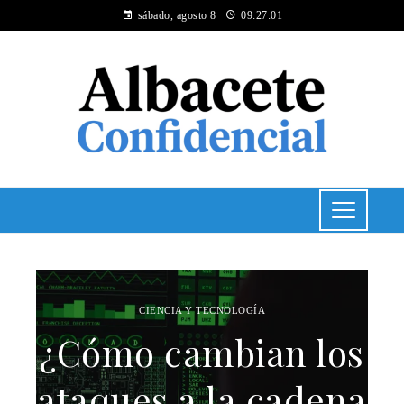
sábado, agosto 8
09:27:01
CIENCIA Y TECNOLOGÍA
¿Cómo cambian los
ataques a la cadena