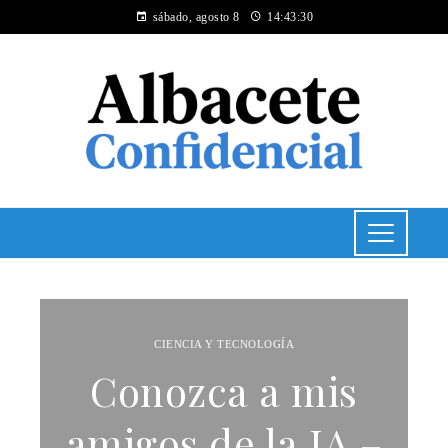
sábado, agosto 8
14:43:31
CIENCIA Y TECNOLOGÍA
Conozca a mis
amigos de la IA –