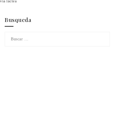
vía láctea
Busqueda
Buscar: