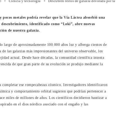
e
Ciencia y tecnología
Descubren restos de galaxia devorada por la 
 pocos metales podría revelar que la Vía Láctea absorbió una
e descubrimiento, identificado como “Loki”, abre nuevas
ción de nuestra galaxia.
 lo largo de aproximadamente 100.000 años luz y alberga cientos de
a de las galaxias más impresionantes del universo observable, los
jidad actual. Desde hace décadas, la comunidad científica intenta
nvencida de que gran parte de su evolución se produjo mediante la
ra completar ese rompecabezas cósmico. Investigadores identificaron
química y comportamiento orbital sugieren que podrían pertenecer a
ace miles de millones de años. Los científicos decidieron bautizar a
nspirado en el dios nórdico asociado con el engaño y las