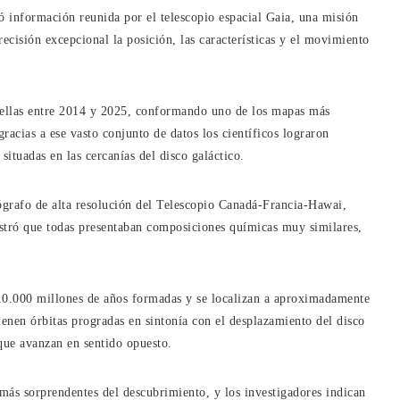
zó información reunida por el telescopio espacial Gaia, una misión
ecisión excepcional la posición, las características y el movimiento
rellas entre 2014 y 2025, conformando uno de los mapas más
racias a ese vasto conjunto de datos los científicos lograron
situadas en las cercanías del disco galáctico.
rógrafo de alta resolución del Telescopio Canadá-Francia-Hawai,
tró que todas presentaban composiciones químicas muy similares,
e 10.000 millones de años formadas y se localizan a aproximadamente
ienen órbitas progradas en sintonía con el desplazamiento del disco
 que avanzan en sentido opuesto.
 más sorprendentes del descubrimiento, y los investigadores indican