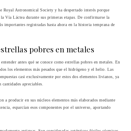
he Royal Astronomical Society y ha despertado interés porque
la Vía Láctea durante sus primeras etapas. De confirmarse la
ás importantes registradas hasta ahora en la historia temprana de
estrellas pobres en metales
l entender antes qué se conoce como estrellas pobres en metales. En
odos los elementos más pesados que el hidrógeno y el helio. Las
compuestas casi exclusivamente por estos dos elementos livianos, ya
 cantidades apreciables.
ron a producir en sus núcleos elementos más elaborados mediante
istencia, esparcían esos componentes por el universo, aportando
remadamente antiguas. Son consideradas auténticos fósiles cósmicos