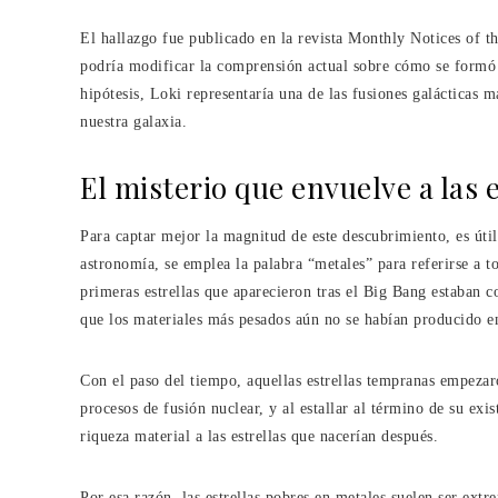
El hallazgo fue publicado en la revista Monthly Notices of t
podría modificar la comprensión actual sobre cómo se formó 
hipótesis, Loki representaría una de las fusiones galácticas m
nuestra galaxia.
El misterio que envuelve a las 
Para captar mejor la magnitud de este descubrimiento, es úti
astronomía, se emplea la palabra “metales” para referirse a t
primeras estrellas que aparecieron tras el Big Bang estaban 
que los materiales más pesados aún no se habían producido en
Con el paso del tiempo, aquellas estrellas tempranas empeza
procesos de fusión nuclear, y al estallar al término de su ex
riqueza material a las estrellas que nacerían después.
Por esa razón, las estrellas pobres en metales suelen ser ext