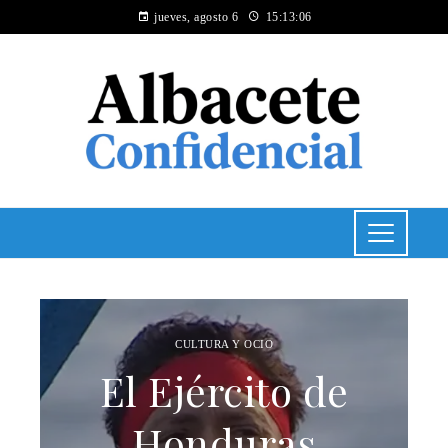
jueves, agosto 6
15:13:07
CULTURA Y OCIO
El Ejército de
Honduras