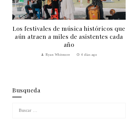
ue
a
¿Se puede incluir arroz en una dieta
baja en carbohidratos? Lo que debes
saber
Carla Vilanova
2 semanas ago
Busqueda
Buscar: