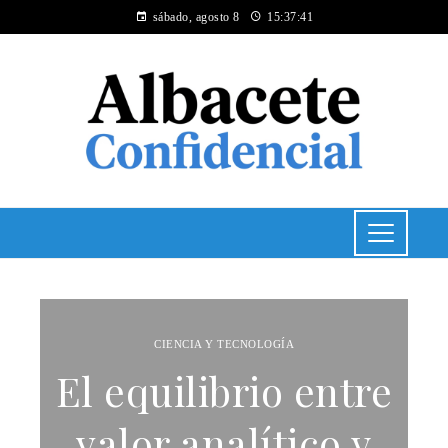
sábado, agosto 8
15:37:41
CIENCIA Y TECNOLOGÍA
El equilibrio entre
valor analítico y