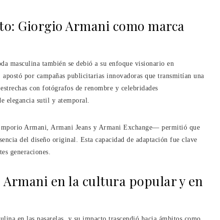
to: Giorgio Armani como marca
da masculina también se debió a su enfoque visionario en
 apostó por campañas publicitarias innovadoras que transmitían una
s estrechas con fotógrafos de renombre y celebridades
e elegancia sutil y atemporal.
o Emporio Armani, Armani Jeans y Armani Exchange— permitió que
esencia del diseño original. Esta capacidad de adaptación fue clave
tes generaciones.
o Armani en la cultura popular y en
lina en las pasarelas, y su impacto trascendió hacia ámbitos como