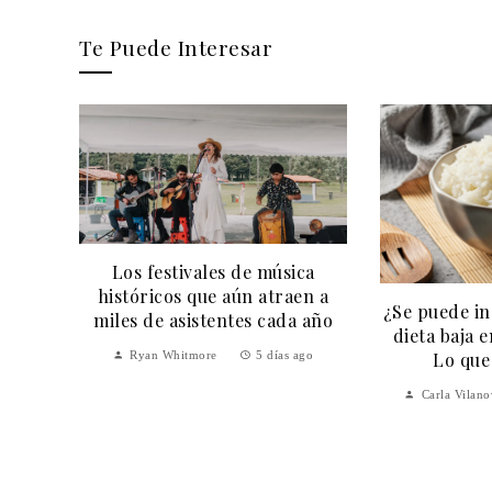
Te Puede Interesar
Los festivales de música
eporte
históricos que aún atraen a
 aéreo
¿Se puede in
miles de asistentes cada año
dieta baja 
Lo que
Ryan Whitmore
5 días ago
ago
Carla Vilan