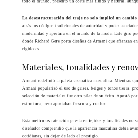
todo el mundo, presentó un corte más fluido y natural, aunq
La desestructuración del traje no solo implicó un cambio
atrás los códigos tradicionales de autoridad y poder asociado
modernidad y apertura en el mundo de la moda. Este giro pu
donde Richard Gere porta diseños de Armani que afianzan en 
rigideces.
Materiales, tonalidades y reno
Armani redefinió la paleta cromática masculina. Mientras qu
Armani popularizó el uso de grises, beiges y tonos tierra, 
selección de materiales fue otro pilar de su éxito. Apostó po
estructura, pero aportaban frescura y confort.
Esta meticulosa atención puesta en tejidos y tonalidades no so
diseñador comprendió que la apariencia masculina debía ava
cotidianas, sin dejar de lado el prestigio.