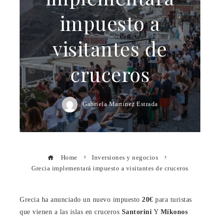
impuesto a
visitantes de
cruceros
Gabriela Martínez Estrada
Home
Inversiones y negocios
Grecia implementará impuesto a visitantes de cruceros
Grecia ha anunciado un nuevo impuesto
20€
para turistas
que vienen a las islas en cruceros
Santorini
Y
Míkonos