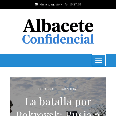
viernes, agosto 7
16:27:04
RESPONSABILIDAD SOCIAL
La batalla por
Pokrovsk: Rusia a