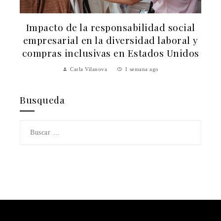
Los 10 escándalos de trabajo infantil
y
que cambiaron la industria textil
s
Valeria Pineda
2 semanas ago
Busqueda
Buscar: