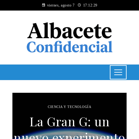
viernes, agosto 7
17:12:30
CIENCIA Y TECNOLOGÍA
La Gran G: un
nuevo experimento