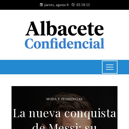
jueves, agosto 6
03:18:13
MODA Y TENDENCIAS
La nueva conquista
de Messi: su