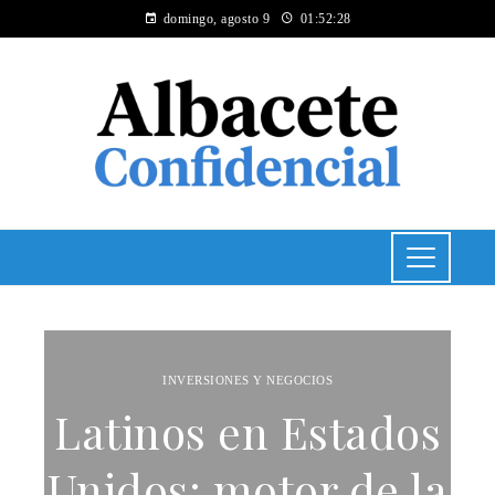
domingo, agosto 9
01:52:28
INVERSIONES Y NEGOCIOS
Latinos en Estados
Unidos: motor de la