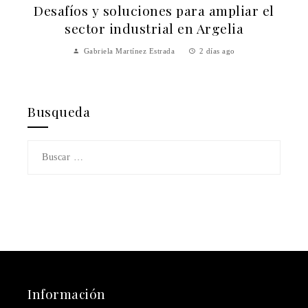
esafíos y soluciones para ampliar el
Aná
sector industrial en Argelia
produc
econó
Gabriela Martínez Estrada
2 días ago
Busqueda
Buscar:
Información