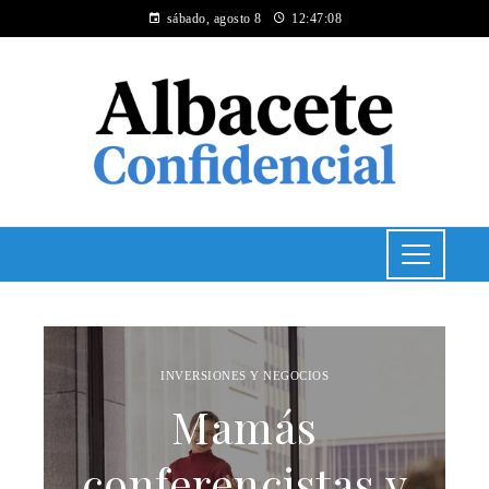
sábado, agosto 8
12:47:08
INVERSIONES Y NEGOCIOS
Mamás
conferencistas y