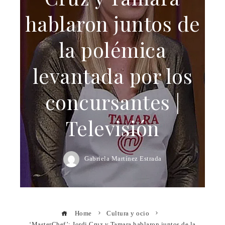
hablaron juntos de
la polémica
levantada por los
concursantes |
Televisión
Gabriela Martínez Estrada
Home
Cultura y ocio
‘MasterChef’: Jordi Cruz y Tamara hablaron juntos de la