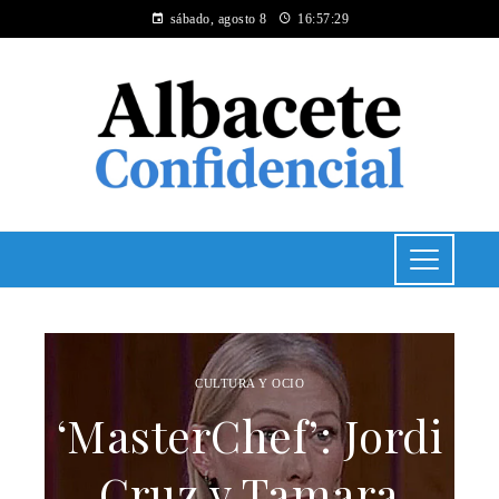
sábado, agosto 8
16:57:30
CULTURA Y OCIO
‘MasterChef’: Jordi
Cruz y Tamara