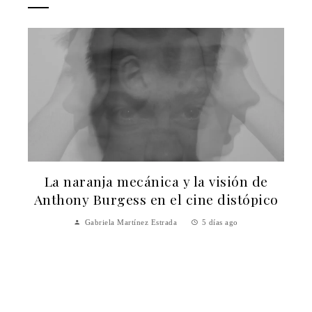
e
Los festivales de música históricos que
ico
aún atraen a miles de asistentes cada
año
Ryan Whitmore
6 días ago