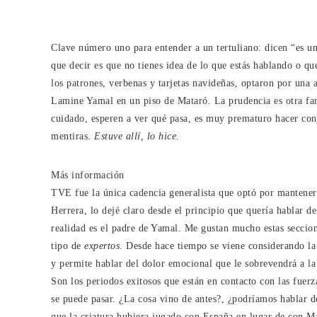
Clave número uno para entender a un tertuliano: dicen “es u
que decir es que no tienes idea de lo que estás hablando o que
los patrones, verbenas y tarjetas navideñas, optaron por una
Lamine Yamal en un piso de Mataró. La prudencia es otra fant
cuidado, esperen a ver qué pasa, es muy prematuro hacer con
mentiras.
Estuve allí, lo hice.
Más información
TVE fue la única cadencia generalista que optó por mantener
Herrera, lo dejé claro desde el principio que quería hablar de
realidad es el padre de Yamal. Me gustan mucho estas seccio
tipo de
expertos
. Desde hace tiempo se viene considerando la 
y permite hablar del dolor emocional que le sobrevendrá a la
Son los periodos exitosos que están en contacto con las fuerz
se puede pasar. ¿La cosa vino de antes?, ¿podríamos hablar de
que la criatura hubiera jugado con España en lugar de con Ma