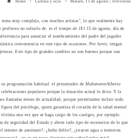
Home
Cultura y ocio
Mataró, 15 de agosto | Televisión
n tema muy complejo, con muchos artistas”, lo que realmente hay
 prefieres no soltarlo de. es
el tiempo de 1
El 15 de agosto, día de
 advertencia para anunciar el nombramiento del padre del jugador
ástica conveniencia en este tipo de ocasiones. Por favor, tengan
jeturas. Este tipo de grandes cambios no son buenos porque son
 su programación habitual. el presentador de
Mañanaros
Alberto
 celebraciones populares porque la situación actual lo dicta. Y la
nes llamadas meses de actualidad, porque permítanme incluir todo
figura del psicólogo, quien garantiza el corazón de la salud mental
 víctima una vez que se haga cargo de los castigos, por ejemplo.
as de seguridad del Estado y abren todo tipo de escenarios de lo que
l intento de asesinato?, ¿hubo delito?, ¿tiraron agua o temieron
rruecos?, ¿no es un poco aleatorio este señor? pelar más?