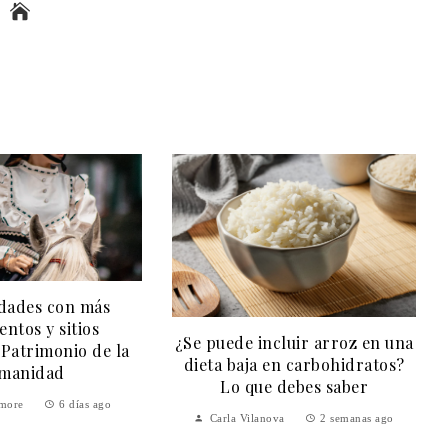
Kaylee Hottle, joven actriz
cluir arroz en una
estadounidense, fallece en
en carbohidratos?
accidente de tránsito en
 debes saber
Maryland
ova
2 semanas ago
Ryan Whitmore
2 semanas ago