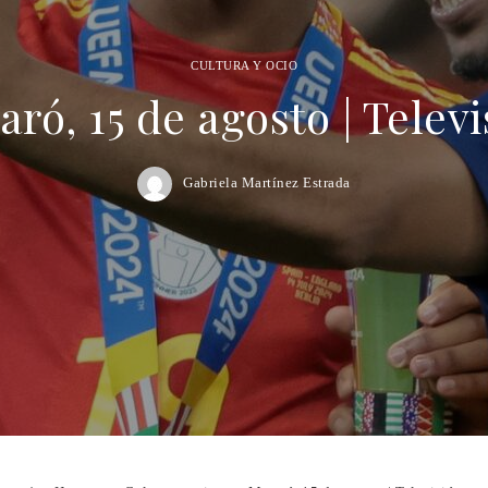
CULTURA Y OCIO
ró, 15 de agosto | Telev
Gabriela Martínez Estrada