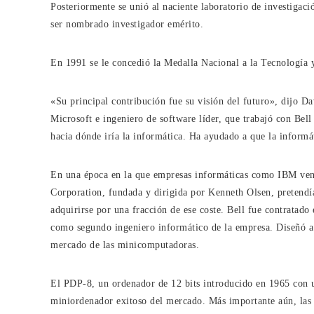
Posteriormente se unió al naciente laboratorio de investigac
ser nombrado investigador emérito.
En 1991 se le concedió la Medalla Nacional a la Tecnología 
«Su principal contribución fue su visión del futuro», dijo Da
Microsoft e ingeniero de software líder, que trabajó con Bel
hacia dónde iría la informática. Ha ayudado a que la inform
En una época en la que empresas informáticas como IBM vend
Corporation, fundada y dirigida por Kenneth Olsen, pretendí
adquirirse por una fracción de ese coste. Bell fue contratad
como segundo ingeniero informático de la empresa. Diseñó a t
mercado de las minicomputadoras.
El PDP-8, un ordenador de 12 bits introducido en 1965 con u
miniordenador exitoso del mercado. Más importante aún, la