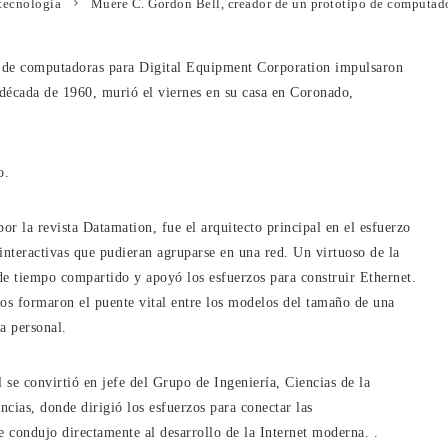
tecnología
Muere C. Gordon Bell, creador de un prototipo de computado
os de computadoras para Digital Equipment Corporation impulsaron
 década de 1960, murió el viernes en su casa en Coronado,
o.
r la revista Datamation, fue el arquitecto principal en el esfuerzo
nteractivas que pudieran agruparse en una red. Un virtuoso de la
de tiempo compartido y apoyó los esfuerzos para construir Ethernet.
os formaron el puente vital entre los modelos del tamaño de una
a personal.
 se convirtió en jefe del Grupo de Ingeniería, Ciencias de la
ias, donde dirigió los esfuerzos para conectar las
 condujo directamente al desarrollo de la Internet moderna. .