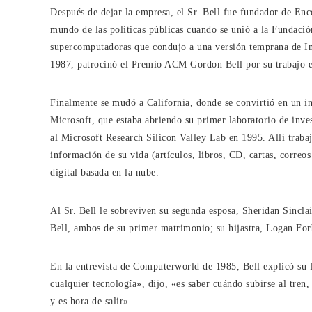
Después de dejar la empresa, el Sr. Bell fue fundador de E
mundo de las políticas públicas cuando se unió a la Fundació
supercomputadoras que condujo a una versión temprana de In
1987, patrocinó el Premio ACM Gordon Bell por su trabajo e
Finalmente se mudó a California, donde se convirtió en un in
Microsoft, que estaba abriendo su primer laboratorio de inv
al Microsoft Research Silicon Valley Lab en 1995. Allí traba
información de su vida (artículos, libros, CD, cartas, correos
digital basada en la nube.
Al Sr. Bell le sobreviven su segunda esposa, Sheridan Sincla
Bell, ambos de su primer matrimonio; su hijastra, Logan For
En la entrevista de Computerworld de 1985, Bell explicó su f
cualquier tecnología», dijo, «es saber cuándo subirse al tre
y es hora de salir».