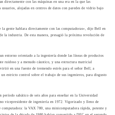
aban directamente con las máquinas en una era en la que las
 usuarios, alojadas en centros de datos con paredes de vidrio bajo
 la gente hablara directamente con las computadoras», dijo Bell en
e la industria. De esta manera, presagió la próxima revolución de
un entorno orientado a la ingeniería donde las líneas de productos
te ruidoso y a menudo cáustico, y una estructura matricial
virtió en una fuente de tremendo estrés para el señor Bell; a
 estricto control sobre el trabajo de sus ingenieros, para disgusto
un período sabático de seis años para enseñar en la Universidad
mo vicepresidente de ingeniería en 1972. Vigorizado y lleno de
 de computadora: la VAX 780, una minicomputadora rápida, potente y
incipios de la década de 1980 habían convertido a DEC en el segundo