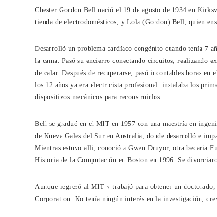
Chester Gordon Bell nació el 19 de agosto de 1934 en Kirksvil
tienda de electrodomésticos, y Lola (Gordon) Bell, quien ens
Desarrolló un problema cardíaco congénito cuando tenía 7 añ
la cama. Pasó su encierro conectando circuitos, realizando 
de calar. Después de recuperarse, pasó incontables horas en el
los 12 años ya era electricista profesional: instalaba los pr
dispositivos mecánicos para reconstruirlos.
Bell se graduó en el MIT en 1957 con una maestría en ingeni
de Nueva Gales del Sur en Australia, donde desarrolló e impa
Mientras estuvo allí, conoció a Gwen Druyor, otra becaria F
Historia de la Computación en Boston en 1996. Se divorciar
Aunque regresó al MIT y trabajó para obtener un doctorado,
Corporation. No tenía ningún interés en la investigación, cre