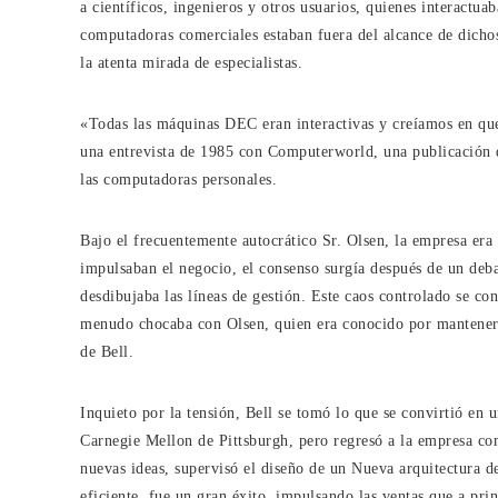
a científicos, ingenieros y otros usuarios, quienes interactu
computadoras comerciales estaban fuera del alcance de dichos
la atenta mirada de especialistas.
«Todas las máquinas DEC eran interactivas y creíamos en que
una entrevista de 1985 con Computerworld, una publicación d
las computadoras personales.
Bajo el frecuentemente autocrático Sr. Olsen, la empresa era 
impulsaban el negocio, el consenso surgía después de un deba
desdibujaba las líneas de gestión. Este caos controlado se con
menudo chocaba con Olsen, quien era conocido por mantener un
de Bell.
Inquieto por la tensión, Bell se tomó lo que se convirtió en 
Carnegie Mellon de Pittsburgh, pero regresó a la empresa co
nuevas ideas, supervisó el diseño de un Nueva arquitectura
eficiente, fue un gran éxito, impulsando las ventas que a pr