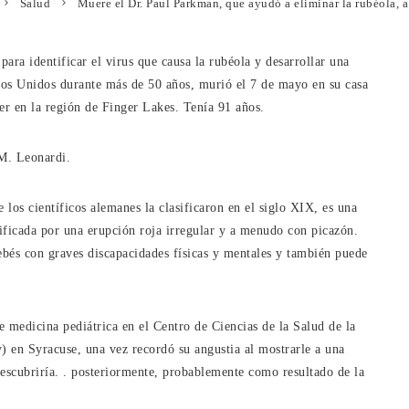
Salud
Muere el Dr. Paul Parkman, que ayudó a eliminar la rubéola, a
ara identificar el virus que causa la rubéola y desarrollar una
dos Unidos durante más de 50 años, murió el 7 de mayo en su casa
er en la región de Finger Lakes. Tenía 91 años.
 M. Leonardi.
os científicos alemanes la clasificaron en el siglo XIX, es una
ificada por una erupción roja irregular y a menudo con picazón.
bés con graves discapacidades físicas y mentales y también puede
 medicina pediátrica en el Centro de Ciencias de la Salud de la
 en Syracuse, una vez recordó su angustia al mostrarle a una
scubriría. . posteriormente, probablemente como resultado de la