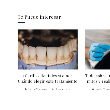
Te Puede Interesar
uidado
¿Carillas dentales sí o no?
Todo sobre i
ad de
Cuándo elegir este tratamiento
mitos y rea
as
Carla Vilanova
4 meses ago
Carla Vila
 meses