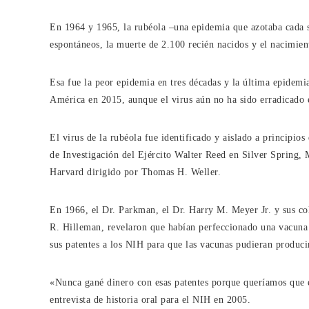
En 1964 y 1965, la rubéola –una epidemia que azotaba cada 
espontáneos, la muerte de 2.100 recién nacidos y el nacimie
Esa fue la peor epidemia en tres décadas y la última epidem
América en 2015, aunque el virus aún no ha sido erradicado e
El virus de la rubéola fue identificado y aislado a principios
de Investigación del Ejército Walter Reed en Silver Spring, 
Harvard dirigido por Thomas H. Weller.
En 1966, el Dr. Parkman, el Dr. Harry M. Meyer Jr. y sus col
R. Hilleman, revelaron que habían perfeccionado una vacuna 
sus patentes a los NIH para que las vacunas pudieran producir
«Nunca gané dinero con esas patentes porque queríamos que e
entrevista de historia oral para el NIH en 2005.