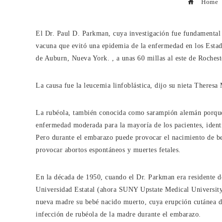
Home
El Dr. Paul D. Parkman, cuya investigación fue fundamental p
vacuna que evitó una epidemia de la enfermedad en los Esta
de Auburn, Nueva York. , a unas 60 millas al este de Rochest
La causa fue la leucemia linfoblástica, dijo su nieta Theresa
La rubéola, también conocida como sarampión alemán porque l
enfermedad moderada para la mayoría de los pacientes, ident
Pero durante el embarazo puede provocar el nacimiento de be
provocar abortos espontáneos y muertes fetales.
En la década de 1950, cuando el Dr. Parkman era residente de
Universidad Estatal (ahora SUNY Upstate Medical University)
nueva madre su bebé nacido muerto, cuya erupción cutánea de
infección de rubéola de la madre durante el embarazo.