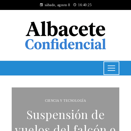
sábado, agosto 8
16:40:26
CIENCIA Y TECNOLOGÍA
Suspensión de
vuelos del falcón 9