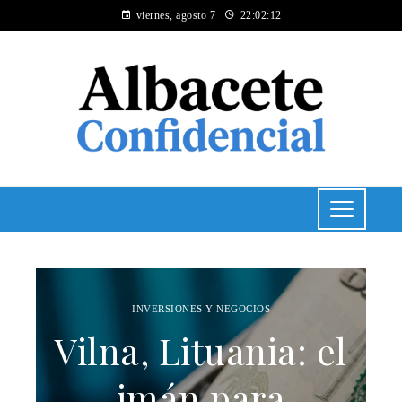
viernes, agosto 7
22:02:12
INVERSIONES Y NEGOCIOS
Vilna, Lituania: el
imán para