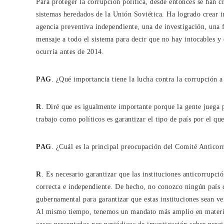
Para proteger la corrupción política, desde entonces se han cr
sistemas heredados de la Unión Soviética. Ha logrado crear in
agencia preventiva independiente, una de investigación, una fi
mensaje a todo el sistema para decir que no hay intocables y 
ocurría antes de 2014.
PAG
. ¿Qué importancia tiene la lucha contra la corrupción a
R
. Diré que es igualmente importante porque la gente juega p
trabajo como políticos es garantizar el tipo de país por el qu
PAG
. ¿Cuál es la principal preocupación del Comité Anticor
R
. Es necesario garantizar que las instituciones anticorrupc
correcta e independiente. De hecho, no conozco ningún país qu
gubernamental para garantizar que estas instituciones sean ve
Al mismo tiempo, tenemos un mandato más amplio en materia 