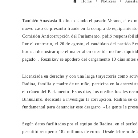
Home
Noticias
Anasta
También Anastasia Radina: cuando el pasado Verano, el ex mi
nuevo caso de presunto fraude en la compra de equipamiento p
Comisión Anticorrupción del Parlamento, pidió responsabilid
Por el contrario, el 26 de agosto, el candidato del partido S
horas a demostrar que el material en cuestión no fue adquirido
pagado. . Reznikov se apoderó del cargamento 10 días antes d
Licenciada en derecho y con una larga trayectoria como activi
Radina, familia y madre de un niño, participa en la entrevist
el cráneo del Parlamento. Estos días, los medios locales reco
Bihus.Info, dedicada a investigar la corrupción. Radina se ex
fundamental para denunciar este desgarro. «La gente le prest
Según datos facilitados por el equipo de Radina, en el perío
permitió recuperar 182 millones de euros. Desde febrero de 20