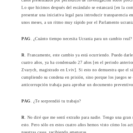
casos presentados por periódicos de investigación sobre prec
Lo que hicimos después del escándalo se estancará [en la co
presentar una iniciativa legal para introducir transparencia e
unos meses, a un ritmo muy rápido por el Parlamento ucrani
PAG
. ¿Cuánto tiempo necesita Ucrania para un cambio real?
R
. Francamente, este cambio ya está ocurriendo. Puedo darles
cuatro años, ya ha condensado 27 años [en el periodo anterior
Zvarych, magistrado en Lviv]. Si esto no demuestra que el 
cumpliendo su condena en prisión, sino porque los juegos se
anticorrupción trabaja para aprobar un documento preventiv
PAG
. ¿Te sorprendió tu trabajo?
R
. No diré que me sentí extraño para nadie. Tengo una gran 
esto. Pero sólo en estos cuatro años hemos visto cómo los act
nuestras casas, recibiendo amenazas.