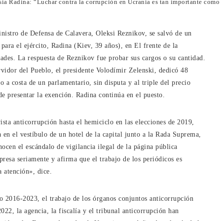
sia Radina: “Luchar contra la corrupción en Ucrania es tan importante como 
nistro de Defensa de Calavera, Oleksi Reznikov, se salvó de un
ara el ejército, Radina (Kiev, 39 años), en El frente de la
ades. La respuesta de Reznikov fue probar sus cargos o su cantidad.
ervidor del Pueblo, el presidente Volodímir Zelenski, dedicó 48
 a costa de un parlamentario, sin disputa y al triple del precio
e presentar la exención. Radina continúa en el puesto.
sta anticorrupción hasta el hemiciclo en las elecciones de 2019,
a en el vestíbulo de un hotel de la capital junto a la Rada Suprema,
nocen el escándalo de vigilancia ilegal de la página pública
presa seriamente y afirma que el trabajo de los periódicos es
a atención», dice.
do 2016-2023, el trabajo de los órganos conjuntos anticorrupción
22, la agencia, la fiscalía y el tribunal anticorrupción han