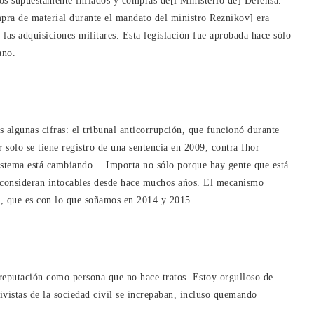
ios supuestamente inflados y compras de[l Ministerio de] Defensa.
mpra de material durante el mandato del ministro Reznikov] era
n las adquisiciones militares. Esta legislación fue aprobada hace sólo
ano.
 algunas cifras: el tribunal anticorrupción, que funcionó durante
 solo se tiene registro de una sentencia en 2009, contra Ihor
sistema está cambiando… Importa no sólo porque hay gente que está
 consideran intocables desde hace muchos años. El mecanismo
o, que es con lo que soñamos en 2014 y 2015.
reputación como persona que no hace tratos. Estoy orgulloso de
ivistas de la sociedad civil se increpaban, incluso quemando