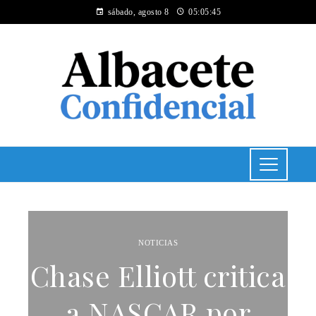
sábado, agosto 8
05:05:45
NOTICIAS
Chase Elliott critica
a NASCAR por