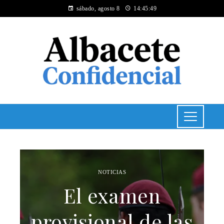
sábado, agosto 8
14:45:50
NOTICIAS
El examen
provisional de las