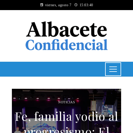
viernes, agosto 7
15:03:41
NOTICIAS
Fe, familia yodio al
progresismo: El