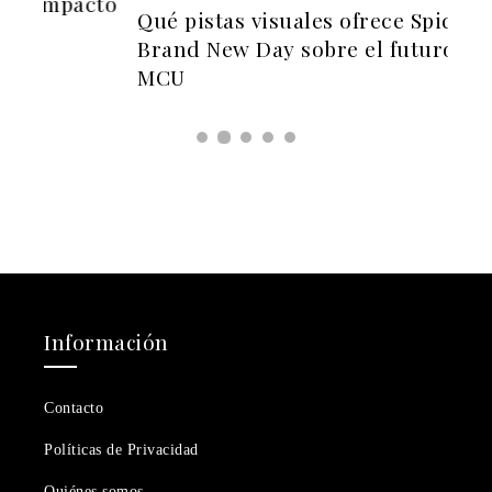
cto
Cre
Qué pistas visuales ofrece Spider-Man:
uni
Brand New Day sobre el futuro del
MCU
Información
Contacto
Políticas de Privacidad
Quiénes somos