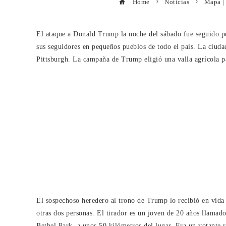
Home
Noticias
Mapa | 
El ataque a Donald Trump la noche del sábado fue seguido po
sus seguidores en pequeños pueblos de todo el país. La ciudad
Pittsburgh. La campaña de Trump eligió una valla agrícola pa
El sospechoso heredero al trono de Trump lo recibió en vida d
otras dos personas. El tirador es un joven de 20 años llama
Bethel Park, a unos 50 kilómetros del lugar. Era un votante