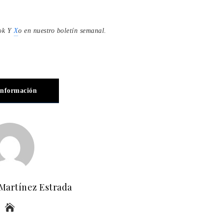
ok
Y
X
o en
nuestro boletín semanal
.
información
 Martínez Estrada