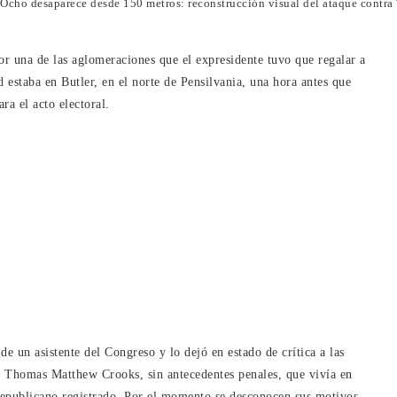
Ocho desaparece desde 150 metros: reconstrucción visual del ataque contra
r una de las aglomeraciones que el expresidente tuvo que regalar a
 estaba en Butler, en el norte de Pensilvania, una hora antes que
ra el acto electoral.
e un asistente del Congreso y lo dejó en estado de crítica a las
do Thomas Matthew Crooks, sin antecedentes penales, que vivía en
 republicano registrado. Por el momento se desconocen sus motivos.