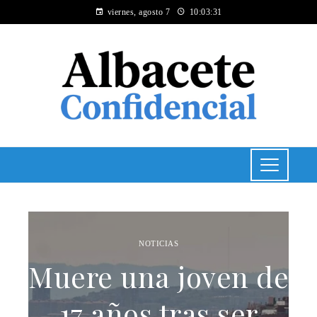
viernes, agosto 7
10:03:31
NOTICIAS
Muere una joven de
17 años tras ser