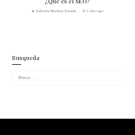
¿Qué es el SEO?
Gabriela Martínez Estrada
2 años ago
y
Busqueda
Buscar: