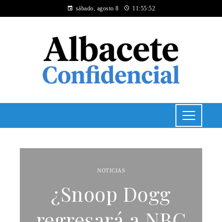
sábado, agosto 8
11:55:52
NOTICIAS
¿Snoop Dogg
regresará a NBC