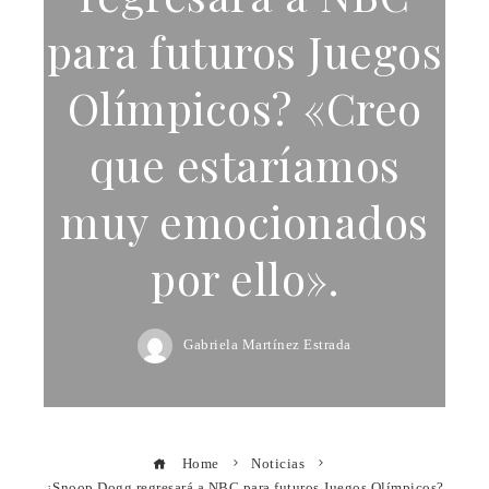
para futuros Juegos
Olímpicos? «Creo
que estaríamos
muy emocionados
por ello».
Gabriela Martínez Estrada
Home
Noticias
¿Snoop Dogg regresará a NBC para futuros Juegos Olímpicos?