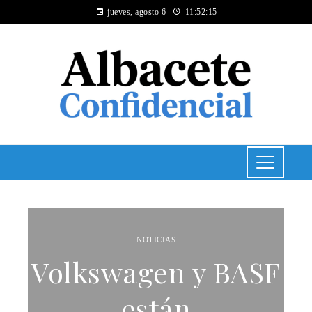
jueves, agosto 6
11:52:16
NOTICIAS
Volkswagen y BASF
están