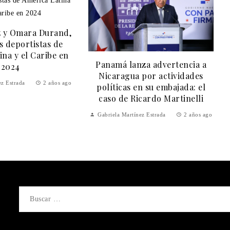
Dina Boluarte anuncia aumento
za advertencia a
del salario mínimo en medio de
por actividades
críticas y recuperación
n su embajada: el
económica
cardo Martinelli
Gabriela Martínez Estrada
2 años ago
ez Estrada
2 años ago
Buscar: