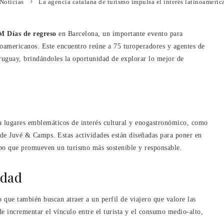
Noticias
La agencia catalana de turismo impulsa el interés latinoameri
 Días de regreso
en Barcelona, ​​un importante evento para
inoamericanos. Este encuentro reúne a 75 turoperadores y agentes de
uguay, brindándoles la oportunidad de explorar lo mejor de
s a lugares emblemáticos de interés cultural y enogastronómico, como
 de Juvé & Camps. Estas actividades están diseñadas para poner en
empo que promueven un turismo más sostenible y responsable.
idad
o que también buscan atraer a un perfil de viajero que valore las
de incrementar el vínculo entre el turista y el consumo medio-alto,