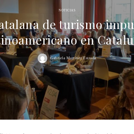
NOTICIAS
atalana de turismo impul
tinoamericano en Catal
Gabriela Martínez Estrada