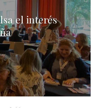
sa el interés
uña