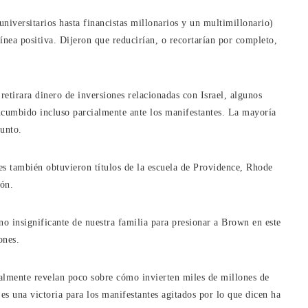
universitarios hasta financistas millonarios y un multimillonario)
línea positiva. Dijeron que reducirían, o recortarían por completo,
etirara dinero de inversiones relacionadas con Israel, algunos
ucumbido incluso parcialmente ante los manifestantes. La mayoría
sunto.
s también obtuvieron títulos de la escuela de Providence, Rhode
ión.
no insignificante de nuestra familia para presionar a Brown en este
ones.
almente revelan poco sobre cómo invierten miles de millones de
 es una victoria para los manifestantes agitados por lo que dicen ha