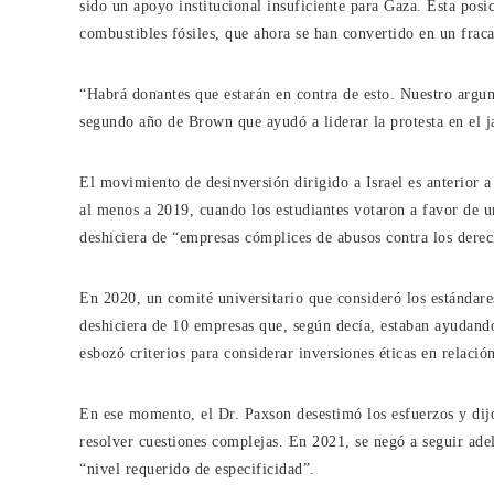
sido un apoyo institucional insuficiente para Gaza. Esta posic
combustibles fósiles, que ahora se han convertido en un frac
“Habrá donantes que estarán en contra de esto. Nuestro argum
segundo año de Brown que ayudó a liderar la protesta en el ja
El movimiento de desinversión dirigido a Israel es anterior
al menos a 2019, cuando los estudiantes votaron a favor de u
deshiciera de “empresas cómplices de abusos contra los dere
En 2020, un comité universitario que consideró los estándar
deshiciera de 10 empresas que, según decía, estaban ayudand
esbozó criterios para considerar inversiones éticas en relación
En ese momento, el Dr. Paxson desestimó los esfuerzos y dijo
resolver cuestiones complejas. En 2021, se negó a seguir adel
“nivel requerido de especificidad”.