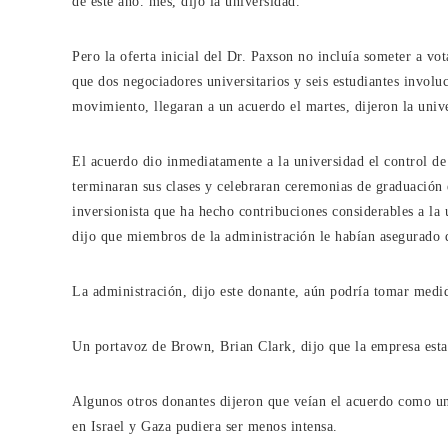
de este año. mes, dijo la universidad.
Pero la oferta inicial del Dr. Paxson no incluía someter a vo
que dos negociadores universitarios y seis estudiantes involu
movimiento, llegaran a un acuerdo el martes, dijeron la unive
El acuerdo dio inmediatamente a la universidad el control de 
terminaran sus clases y celebraran ceremonias de graduación
inversionista que ha hecho contribuciones considerables a la 
dijo que miembros de la administración le habían asegurado 
La administración, dijo este donante, aún podría tomar medi
Un portavoz de Brown, Brian Clark, dijo que la empresa esta
Algunos otros donantes dijeron que veían el acuerdo como una
en Israel y Gaza pudiera ser menos intensa.