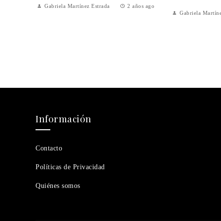
dio de
Gabriela Martínez Estrada
2 años ago
Gabriela Martín
ón
años ago
Información
Contacto
Políticas de Privacidad
Quiénes somos