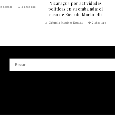
Nicaragua por actividades
ez Estrada
2 años ago
políticas en su embajada: el
caso de Ricardo Martinelli
Gabriela Martínez Estrada
2 años ago
Buscar: